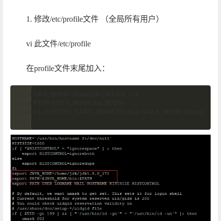
1. 修改/etc/profile文件 （全局所有用户）
vi 此文件/etc/profile
在profile文件末尾加入：
export JAVA_HOME=/home/jdk/jdk1.8.0_171

export PATH=$JAVA_HOME/bin:$PATH

export CLASSPATH=.:$JAVA_HOME/lib/dt.jar:$JAVA_HOME/lib/tool