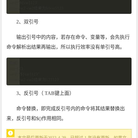
var2='${var}123'

echo var2 var2结果为${var}123
2、双引号
输出引号中的内容，若存在命令、变量等，会先执行
命令解析出结果再输出，所以执行效率没有单引号高。
例如：

var=123  

var2="${var}123"

echo var2 var2结果为123123
3、反引号（ TAB键上面）
命令替换，即完成反引号内的命令将其结果替换出
来，反引号和$()作用相同。
本文最后更新于2022-4-29，已超过 1 年没有更新，如果文