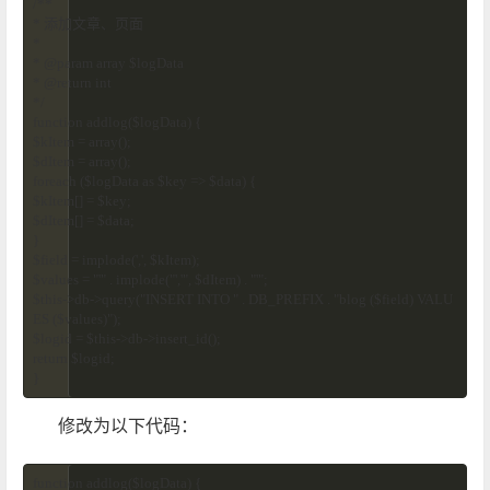
/**

* 添加文章、页面

*

* @param array $logData

* @return int

*/

function addlog($logData) {

$kItem = array();

$dItem = array();

foreach ($logData as $key => $data) {

$kItem[] = $key;

$dItem[] = $data;

}

$field = implode(',', $kItem);

$values = "'" . implode("','", $dItem) . "'";

$this->db->query("INSERT INTO " . DB_PREFIX . "blog ($field) VALU
ES ($values)");

$logid = $this->db->insert_id();

return $logid;

}
修改为以下代码：
function addlog($logData) {
