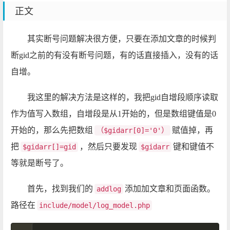
正文
其实断号问题解决很方便，只要在添加文章的时候判
断gid之前的有没有断号问题，有的话直接插入，没有的话
自增。
我这里的解决方法是这样的，我把gid自增段顺序读取
作为值写入数组，自增段是从1开始的，但是数组键值是0
开始的，那么先把数组
赋值掉，再
（$gidarr[0]='0'）
把
，然后只要发现
键和键值不
$gidarr[]=gid
$gidarr
等就是断号了。
首先，找到我们的
添加加文章和页面函数。
addlog
路径在
include/model/log_model.php