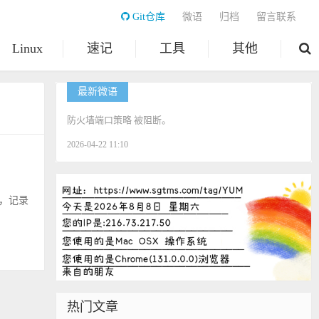
Git仓库
微语
归档
留言联系
Linux
速记
工具
其他
最新微语
防火墙端口策略 被阻断。
2026-04-22 11:10
错，记录
热门文章