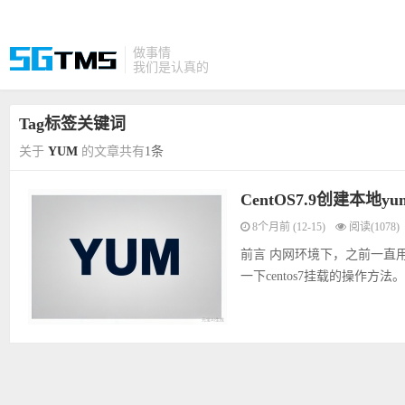
做事情
我们是认真的
Tag标签关键词
关于
YUM
的文章共有
1条
CentOS7.9创建本地y
8个月前 (12-15)
阅读(1078)
前言 内网环境下，之前一直用的c
一下centos7挂载的操作方法。 正文