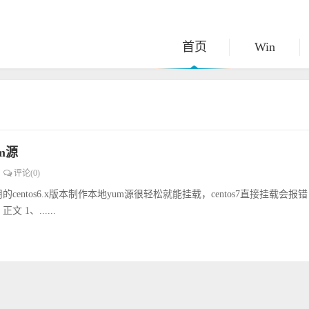
首页
Win
um源
评论(0)
entos6.x版本制作本地yum源很轻松就能挂载，centos7直接挂载会报
 1、......