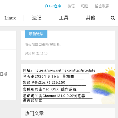
Git仓库
微语
归档
留言联系
Linux
速记
工具
其他
最新微语
防火墙端口策略 被阻断。
2026-04-22 11:10
和日期
热门文章