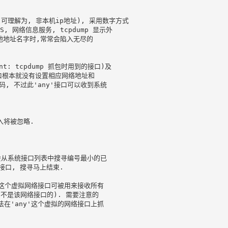
es, 可理解为, 非本机ip地址), 采用数字方式

, 网络信息服务, tcpdump 显示外

地地址名字时,常常会陷入无尽的

t: tcpdump 抓包时用到的接口)及

口根本就没有设置相应网络地址和

码, 不过此'any'接口可以收到系统

将被忽略.

p 会从系统接口列表中搜寻编号最小的已

接口, 搜寻马上结束.

' 这个虚拟网络接口可被用来接收所有

不是该网络接口的). 需要注意的

法在'any'这个虚拟的网络接口上抓
