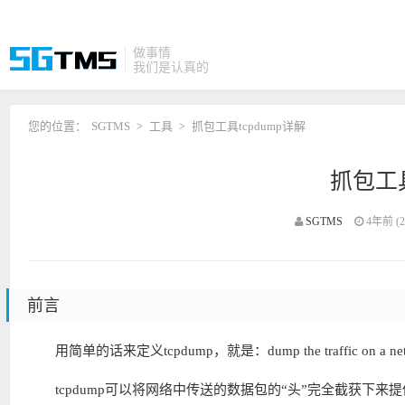
做事情
我们是认真的
您的位置：
SGTMS
工具
抓包工具tcpdump详解
>
>
抓包工具
SGTMS
4年前 (20
前言
用简单的话来定义tcpdump，就是：dump the traffi
tcpdump可以将网络中传送的数据包的“头”完全截获