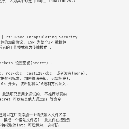
, 因为其中缺乏 pcap_findalldevs()

 rt:IPsec Encapsulating Security 

据包的加密协议, ESP 为整个IP 数据包

者的工作模式称为传输模式 . 

ckets 设置密钥(secret）.

 rc3-cbc, cast128-cbc, 或者没有(none).

rd, 数据加密标准, 加密算法未知, 另需补充).

 0x 开头, 该密钥将以16进制方式读入.

并且, 此选项只是用来调试的, 不推荐以真实

cret 可以被其他人通过ps 等命令

t), 还可以在后面添加一个语法输入文件名字

. 中...换成一个语法文件名). 此文件在接受到

特权取消(nt: 可理解为, 这样防
