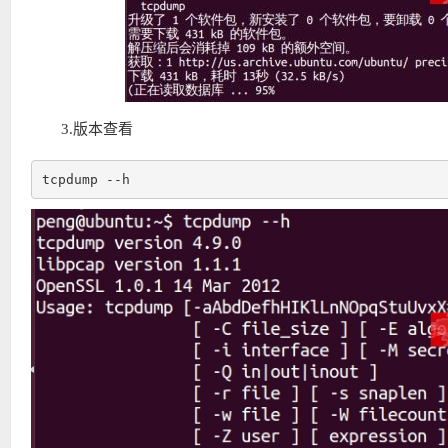
3.版本查看
tcpdump --h 