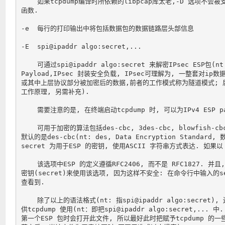
    如果tcpdump编译时所依赖的libpcap库太老,-D 选项不会被支持
函数.

-e  每行的打印输出中将包括数据包的数据链路层头部信息

-E  spi@ipaddr algo:secret,...

    可通过spi@ipaddr algo:secret 来解密IPsec ESP包(nt |
Payload,IPsec 封装安全负载, IPsec可理解为, 一整套对ip数
或其中上层协议部分被加密后的数据,前者的工作模式称为隧道模式; 后
工作原理, 另需补充).

    需要注意的是, 在终端启动tcpdump 时, 可以为IPv4 ESP pa
    可用于加密的算法包括des-cbc, 3des-cbc, blowfish-cbc,
默认的是des-cbc(nt: des, Data Encryption Standa
secret 为用于ESP 的密钥, 使用ASCII 字符串方式表达. 如果以
    该选项中ESP 的定义遵循RFC2406, 而不是 RFC1827. 
密钥(secret)来使用该选项, 因为这样不安全: 在命令行中输入的se
查看到.

    除了以上的语法格式(nt: 指spi@ipaddr algo:secre
供tcpdump 使用(nt：即把spi@ipaddr algo:secret,..
第一个ESP 包时会打开此文件, 所以最好此时把赋予tcpdump 的一些