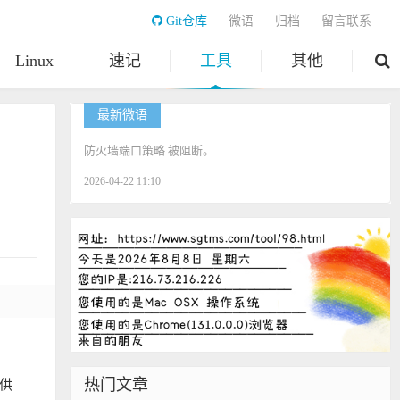
Git仓库
微语
归档
留言联系
Linux
速记
工具
其他
最新微语
防火墙端口策略 被阻断。
2026-04-22 11:10
。
热门文章
提供