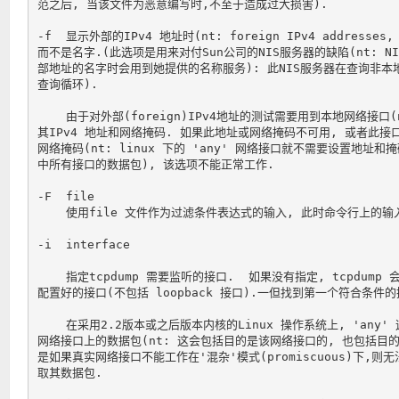
范之后, 当该文件为恶意编写时,不至于造成过大损害).

-f  显示外部的IPv4 地址时(nt: foreign IPv4 address
而不是名字.(此选项是用来对付Sun公司的NIS服务器的缺陷(nt: NIS
部地址的名字时会用到她提供的名称服务): 此NIS服务器在查询非本
查询循环).

    由于对外部(foreign)IPv4地址的测试需要用到本地网络接口(n
其IPv4 地址和网络掩码. 如果此地址或网络掩码不可用, 或者此接
网络掩码(nt: linux 下的 'any' 网络接口就不需要设置地址和掩
中所有接口的数据包), 该选项不能正常工作.

-F  file

    使用file 文件作为过滤条件表达式的输入, 此时命令行上的输入
-i  interface

    指定tcpdump 需要监听的接口.  如果没有指定, tcpdum
配置好的接口(不包括 loopback 接口).一但找到第一个符合条件的
    在采用2.2版本或之后版本内核的Linux 操作系统上, 'any
网络接口上的数据包(nt: 这会包括目的是该网络接口的, 也包括目的
是如果真实网络接口不能工作在'混杂'模式(promiscuous)下,则无
取其数据包.
