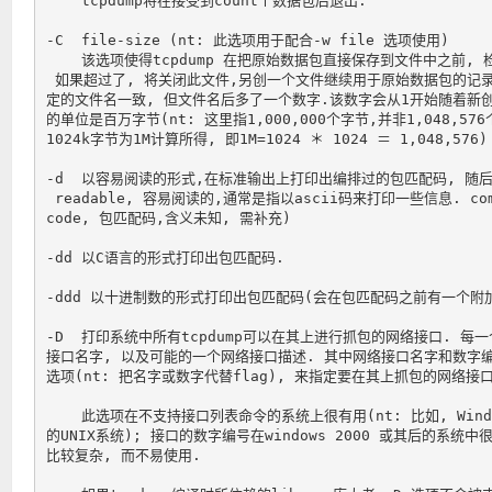
    tcpdump将在接受到count个数据包后退出.

-C  file-size (nt: 此选项用于配合-w file 选项使用)

    该选项使得tcpdump 在把原始数据包直接保存到文件中之前, 检
 如果超过了, 将关闭此文件,另创一个文件继续用于原始数据包的记录.
定的文件名一致, 但文件名后多了一个数字.该数字会从1开始随着新创建文
的单位是百万字节(nt: 这里指1,000,000个字节,并非1,048,576
1024k字节为1M计算所得, 即1M=1024 ＊ 1024 ＝ 1,048,576)

-d  以容易阅读的形式,在标准输出上打印出编排过的包匹配码, 随后tcpdu
 readable, 容易阅读的,通常是指以ascii码来打印一些信息. compi
code, 包匹配码,含义未知, 需补充)

-dd 以C语言的形式打印出包匹配码.

-ddd 以十进制数的形式打印出包匹配码(会在包匹配码之前有一个附加的'
-D  打印系统中所有tcpdump可以在其上进行抓包的网络接口. 每
接口名字, 以及可能的一个网络接口描述. 其中网络接口名字和数字编号可以用
选项(nt: 把名字或数字代替flag), 来指定要在其上抓包的网络接口.
    此选项在不支持接口列表命令的系统上很有用(nt: 比如, Windows
的UNIX系统); 接口的数字编号在windows 2000 或其后的系统
比较复杂, 而不易使用.
